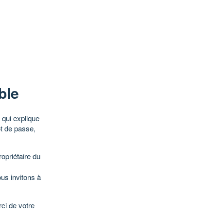
ble
qui explique
ot de passe,
opriétaire du
ous invitons à
ci de votre