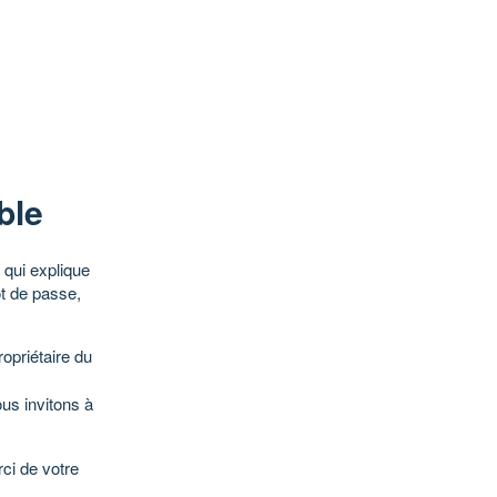
ble
qui explique
ot de passe,
opriétaire du
ous invitons à
ci de votre