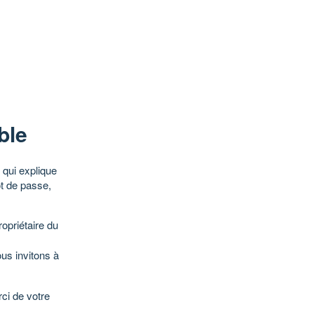
ble
qui explique
ot de passe,
opriétaire du
ous invitons à
ci de votre