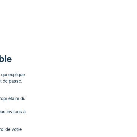
ble
qui explique
ot de passe,
opriétaire du
ous invitons à
ci de votre