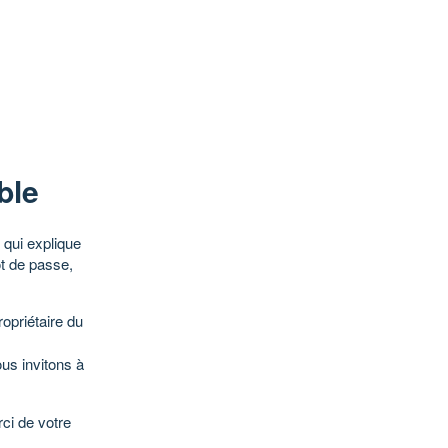
ble
qui explique
ot de passe,
opriétaire du
ous invitons à
ci de votre