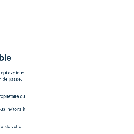
ble
qui explique
ot de passe,
opriétaire du
ous invitons à
ci de votre