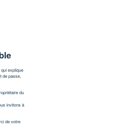
ble
qui explique
ot de passe,
opriétaire du
ous invitons à
ci de votre