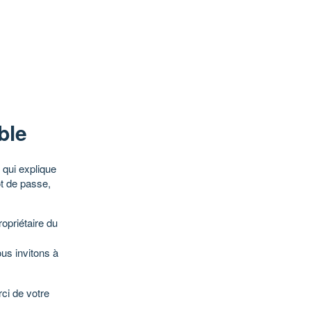
ble
qui explique
ot de passe,
opriétaire du
ous invitons à
ci de votre