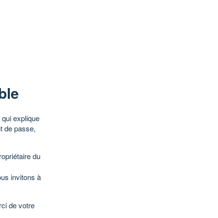
ble
qui explique
ot de passe,
opriétaire du
ous invitons à
ci de votre