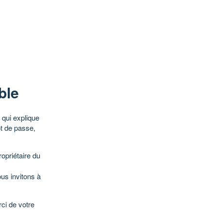
ble
qui explique
ot de passe,
opriétaire du
ous invitons à
ci de votre