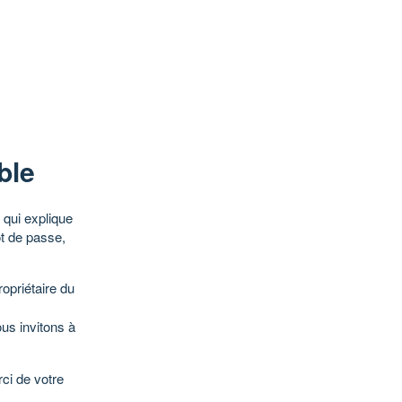
ble
qui explique
ot de passe,
opriétaire du
ous invitons à
ci de votre