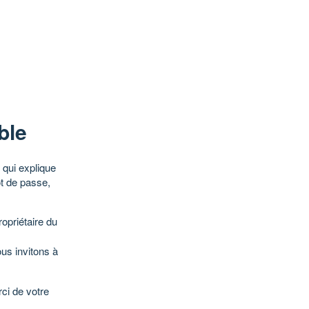
ble
qui explique
ot de passe,
opriétaire du
ous invitons à
ci de votre