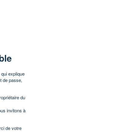
ble
qui explique
ot de passe,
opriétaire du
ous invitons à
ci de votre