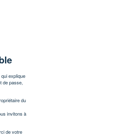
ble
qui explique
ot de passe,
opriétaire du
ous invitons à
ci de votre