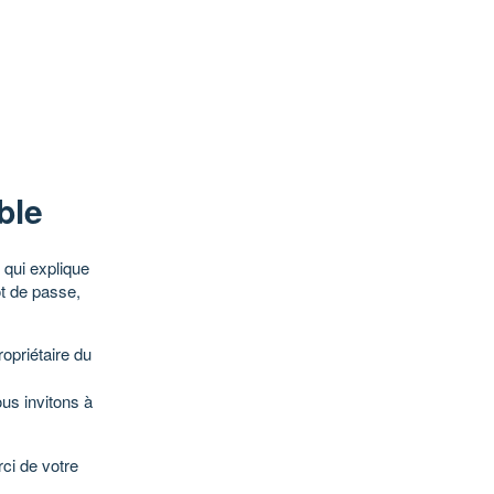
ble
qui explique
ot de passe,
opriétaire du
ous invitons à
ci de votre