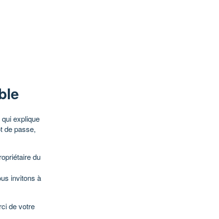
ble
qui explique
ot de passe,
opriétaire du
ous invitons à
ci de votre