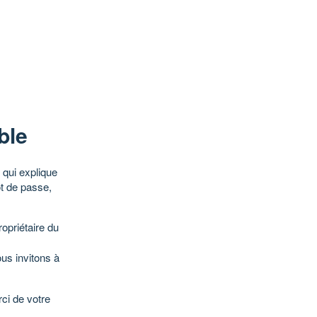
ble
qui explique
ot de passe,
opriétaire du
ous invitons à
ci de votre