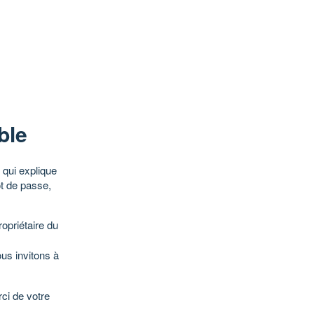
ble
qui explique
ot de passe,
opriétaire du
ous invitons à
ci de votre