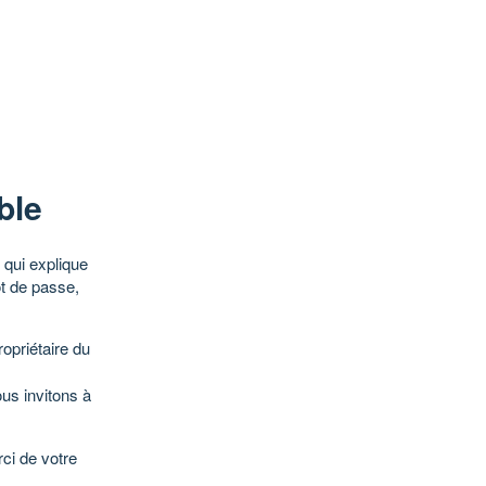
ble
qui explique
ot de passe,
opriétaire du
ous invitons à
ci de votre