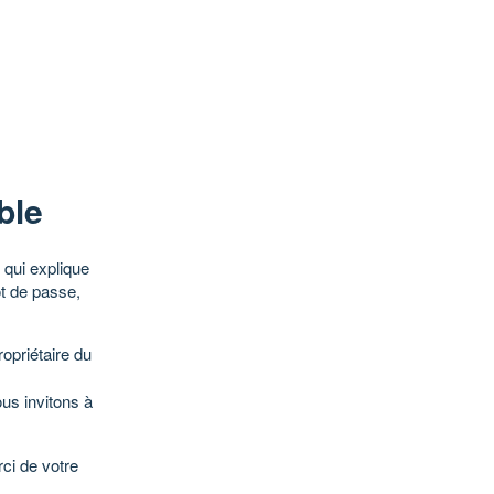
ble
qui explique
ot de passe,
opriétaire du
ous invitons à
ci de votre