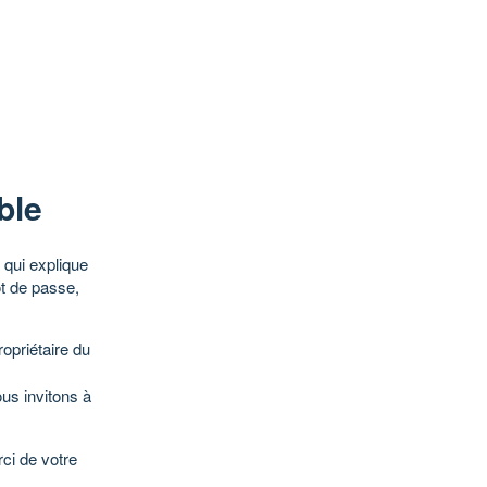
ble
qui explique
ot de passe,
opriétaire du
ous invitons à
ci de votre