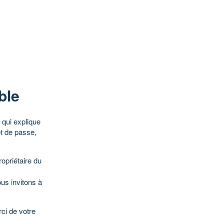
ble
qui explique
ot de passe,
opriétaire du
ous invitons à
ci de votre