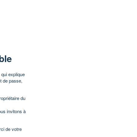
ble
qui explique
ot de passe,
opriétaire du
ous invitons à
ci de votre