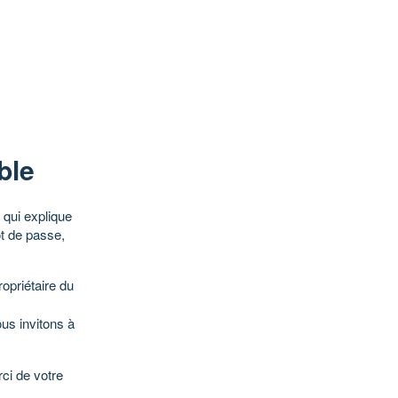
ble
qui explique
ot de passe,
opriétaire du
ous invitons à
ci de votre