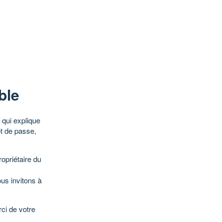
ble
qui explique
ot de passe,
opriétaire du
ous invitons à
ci de votre