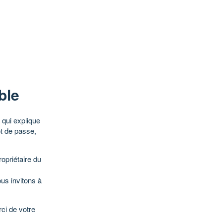
ble
qui explique
ot de passe,
opriétaire du
ous invitons à
ci de votre