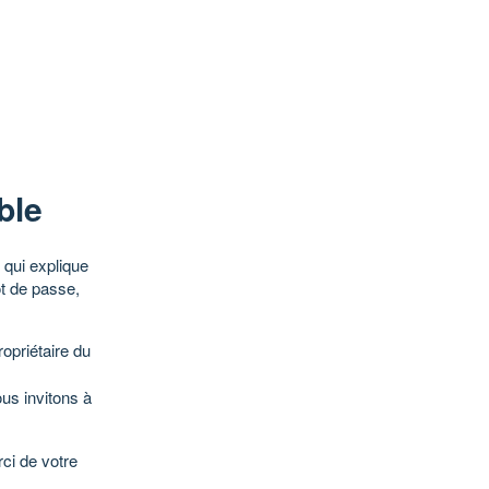
ble
qui explique
ot de passe,
opriétaire du
ous invitons à
ci de votre