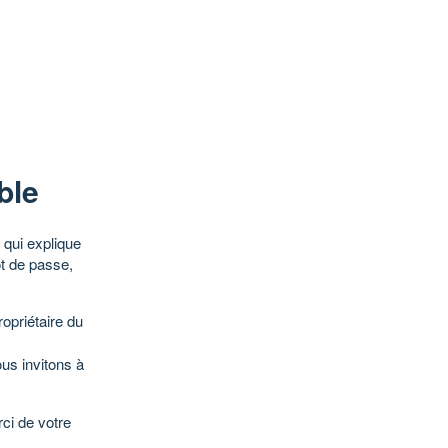
ble
qui explique
ot de passe,
opriétaire du
ous invitons à
ci de votre