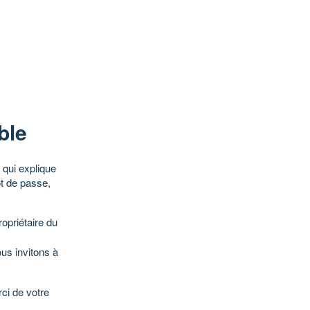
ble
qui explique
ot de passe,
opriétaire du
ous invitons à
ci de votre