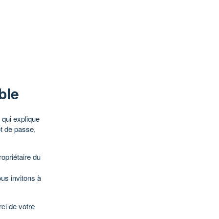
ble
qui explique
ot de passe,
opriétaire du
ous invitons à
ci de votre