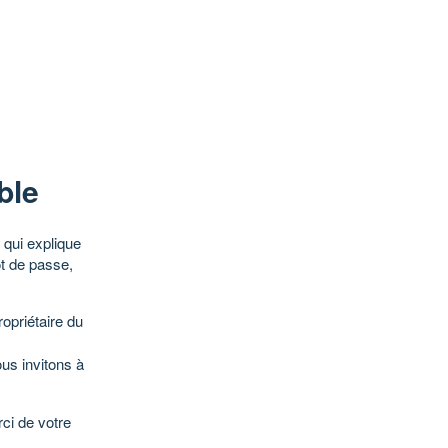
ble
qui explique
ot de passe,
opriétaire du
ous invitons à
ci de votre