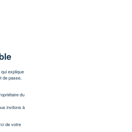
ble
qui explique
ot de passe,
opriétaire du
ous invitons à
ci de votre