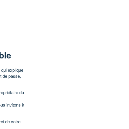
ble
qui explique
ot de passe,
opriétaire du
ous invitons à
ci de votre