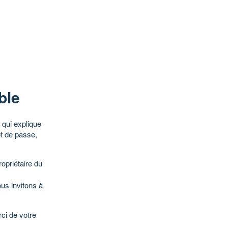
ble
qui explique
ot de passe,
opriétaire du
ous invitons à
ci de votre