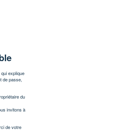
ble
qui explique
ot de passe,
opriétaire du
ous invitons à
ci de votre