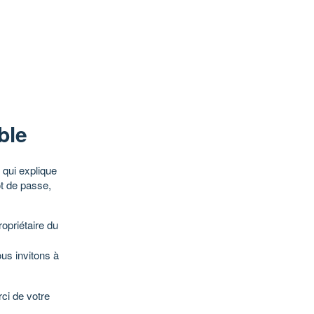
ble
qui explique
ot de passe,
opriétaire du
ous invitons à
ci de votre