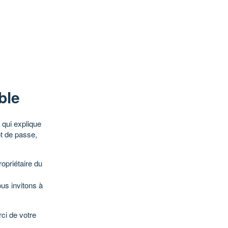
ble
qui explique
ot de passe,
opriétaire du
ous invitons à
ci de votre