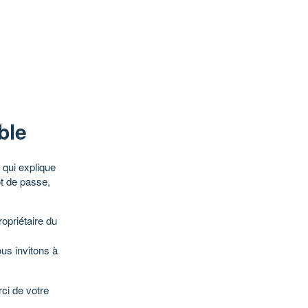
ble
qui explique
ot de passe,
opriétaire du
ous invitons à
ci de votre