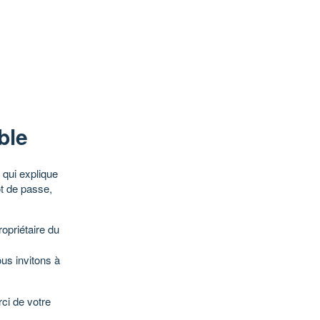
ble
qui explique
ot de passe,
opriétaire du
ous invitons à
ci de votre