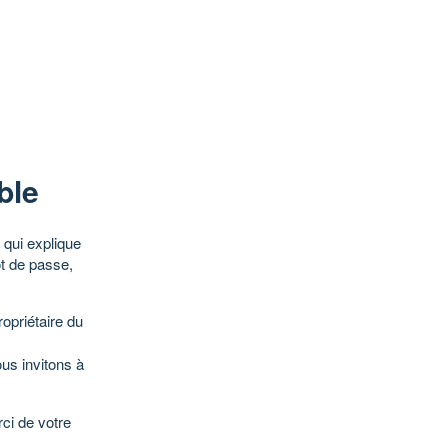
ble
qui explique
ot de passe,
opriétaire du
ous invitons à
ci de votre