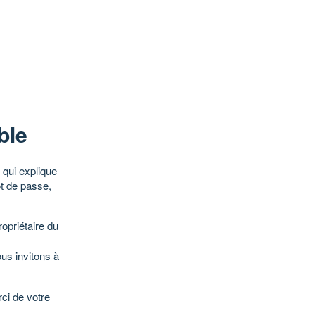
ble
qui explique
ot de passe,
opriétaire du
ous invitons à
ci de votre