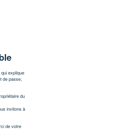
ble
qui explique
ot de passe,
opriétaire du
ous invitons à
ci de votre