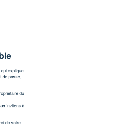
ble
qui explique
ot de passe,
opriétaire du
ous invitons à
ci de votre