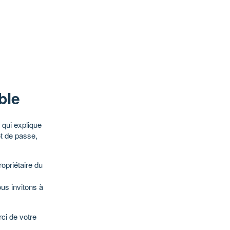
ble
qui explique
ot de passe,
opriétaire du
ous invitons à
ci de votre