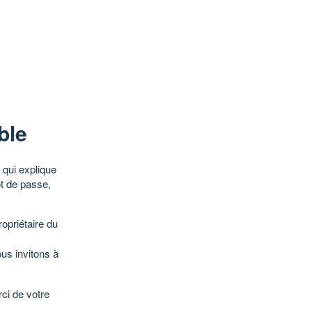
ble
qui explique
ot de passe,
opriétaire du
ous invitons à
ci de votre