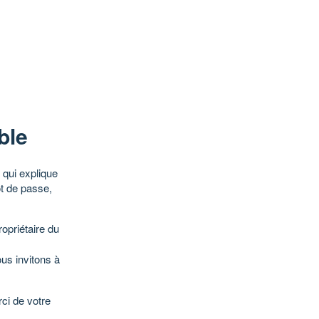
ble
qui explique
ot de passe,
opriétaire du
ous invitons à
ci de votre