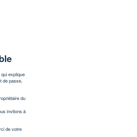
ble
qui explique
ot de passe,
opriétaire du
ous invitons à
ci de votre