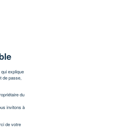
ble
qui explique
ot de passe,
opriétaire du
ous invitons à
ci de votre