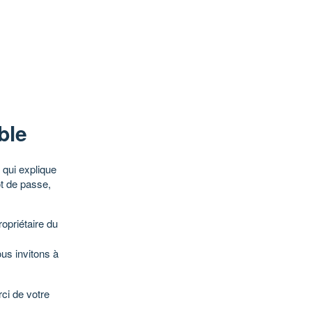
ble
qui explique
ot de passe,
opriétaire du
ous invitons à
ci de votre