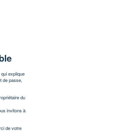
ble
qui explique
ot de passe,
opriétaire du
ous invitons à
ci de votre